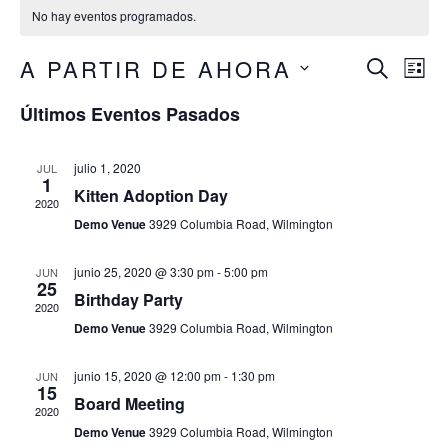
No hay eventos programados.
A PARTIR DE AHORA
Na
Naveg
BUSCAR
LIST
Seleccionar
de
de
Últimos Eventos Pasados
fecha.
vis
búsqu
julio 1, 2020
JUL
de
1
y
Kitten Adoption Day
2020
Ev
Demo Venue
3929 Columbia Road, Wilmington
vistas
junio 25, 2020 @ 3:30 pm
-
5:00 pm
JUN
de
25
Birthday Party
2020
Event
Demo Venue
3929 Columbia Road, Wilmington
junio 15, 2020 @ 12:00 pm
-
1:30 pm
JUN
15
Board Meeting
2020
Demo Venue
3929 Columbia Road, Wilmington